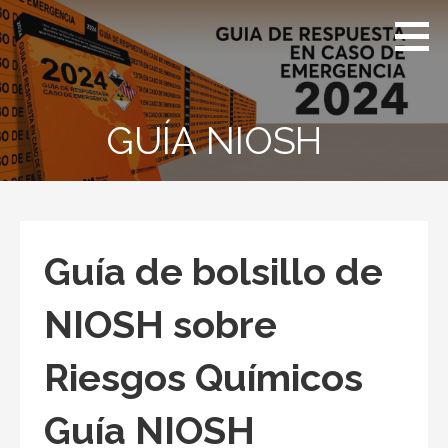
Skip
GRE
Guía de
to
2024
Respuesta
content
–
PERU
en Caso de
Emergencias
GUÍA NIOSH
Guía de bolsillo de
NIOSH sobre
Riesgos Químicos
Guía NIOSH